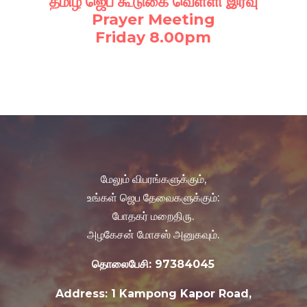
தமிழ் ஜெப கூடுகை வெள்ளி இரவு
Prayer Meeting
Friday 8.00pm
மேலும் விபரங்களுக்கும்,
உங்கள் ஜெப தேவைகளுக்கும்:
போதகர் மறைதிரு.
அழகேசன் மோசஸ் அனுகவும்.
தொலைபேசி: 97384045
Address: 1 Kampong Kapor Road,